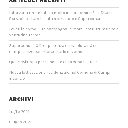
ARTICOLI RECENTI
Interventi rimandati da molto in condominio? Lo Studio
Sei Architettura ti aiuta a sfruttare il Superbonus
Lavori in corso – Tra campagna…e mare. Ristrutturazione a
Venturina Terme
Superbonus 110%: esperienza e una pluralità di
competenze per intercettarlo insieme
Quale sviluppo per le nostre città dopo la crisi?
Nuova lottizzazione residenziale nel Comune di Campi
Bisenzio
ARCHIVI
Luglio 2021
Giugno 2021