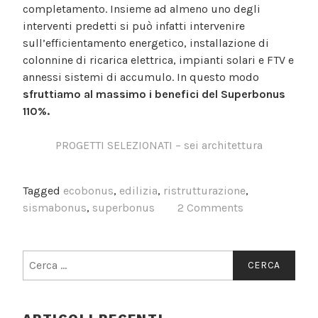
completamento. Insieme ad almeno uno degli
interventi predetti si può infatti intervenire
sull’efficientamento energetico, installazione di
colonnine di ricarica elettrica, impianti solari e FTV e
annessi sistemi di accumulo. In questo modo
sfruttiamo al massimo i benefici del Superbonus
110%.
PROGETTI SELEZIONATI – sei architettura
Tagged
ecobonus
,
edilizia
,
ristrutturazione
,
sismabonus
,
superbonus
2 Comments
Ricerca
per: