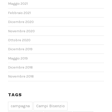
Maggio 2021
Febbraio 2021
Dicembre 2020
Novembre 2020
Ottobre 2020
Dicembre 2019
Maggio 2019
Dicembre 2018
Novembre 2018
TAGS
campagna
Campi Bisenzio