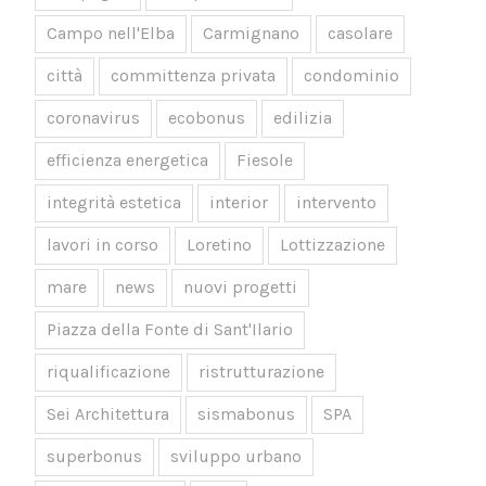
Campo nell'Elba
Carmignano
casolare
città
committenza privata
condominio
coronavirus
ecobonus
edilizia
efficienza energetica
Fiesole
integrità estetica
interior
intervento
lavori in corso
Loretino
Lottizzazione
mare
news
nuovi progetti
Piazza della Fonte di Sant'Ilario
riqualificazione
ristrutturazione
Sei Architettura
sismabonus
SPA
superbonus
sviluppo urbano