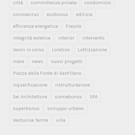
città
committenza privata
condominio
coronavirus
ecobonus
edilizia
efficienza energetica
Fiesole
integrità estetica
interior
intervento
lavori in corso
Loretino
Lottizzazione
mare
news
nuovi progetti
Piazza della Fonte di Sant'Ilario
riqualificazione
ristrutturazione
Sei Architettura
sismabonus
SPA
superbonus
sviluppo urbano
Venturina Terme
villa