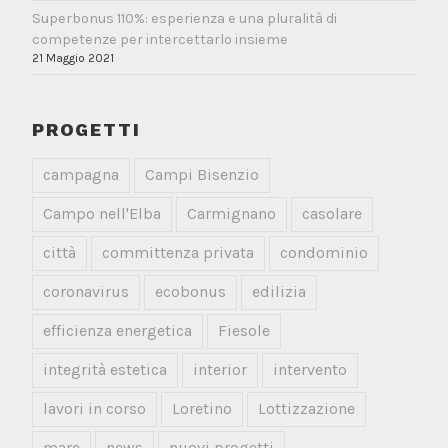
Superbonus 110%: esperienza e una pluralità di
competenze per intercettarlo insieme
21 Maggio 2021
PROGETTI
campagna
Campi Bisenzio
Campo nell'Elba
Carmignano
casolare
città
committenza privata
condominio
coronavirus
ecobonus
edilizia
efficienza energetica
Fiesole
integrità estetica
interior
intervento
lavori in corso
Loretino
Lottizzazione
mare
news
nuovi progetti