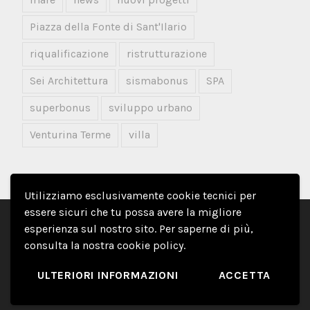
Piazza della Fonte di Sant'Ilario
riqualificazione
ristrutturazione
Sei Architettura
sismabonus
SPA
superbonus
sviluppo urbano
Venturina Terme
villa
Utilizziamo esclusivamente cookie tecnici per
essere sicuri che tu possa avere la migliore
COPYRIGHT © 2026
SEI ARCHITETTURA
ALL
esperienza sul nostro sito. Per saperne di più,
RIGHTS RESERVED
consulta la nostra
cookie policy
.
PRIVACY
COOKIE
ULTERIORI INFORMAZIONI
ACCETTA
DESIGNED BY
2NEXT
.