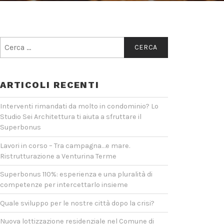
Ricerca
per:
ARTICOLI RECENTI
Interventi rimandati da molto in condominio? Lo
Studio Sei Architettura ti aiuta a sfruttare il
Superbonus
Lavori in corso – Tra campagna…e mare.
Ristrutturazione a Venturina Terme
Superbonus 110%: esperienza e una pluralità di
competenze per intercettarlo insieme
Quale sviluppo per le nostre città dopo la crisi?
Nuova lottizzazione residenziale nel Comune di